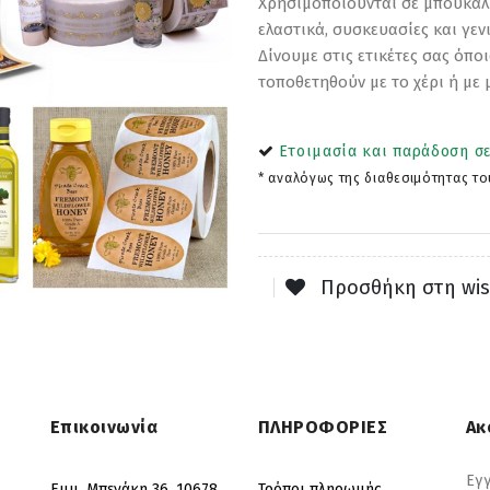
Χρησιμοποιούνται σε μπουκάλι
ελαστικά, συσκευασίες και γεν
Δίνουμε στις ετικέτες σας όπο
τοποθετηθούν με το χέρι ή με 
Ετοιμασία και παράδοση σε
* αναλόγως της διαθεσιμότητας το
Προσθήκη στη wis
Επικοινωνία
ΠΛΗΡΟΦΟΡΙΕΣ
Ακ
Εγγ
Εμμ. Μπενάκη 36, 10678,
Τρόποι πληρωμής